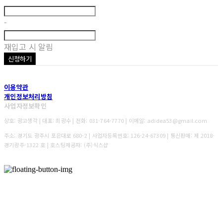
-
재입고 시 알림
신청하기
이용약관
개인정보처리방침
사업자정보확인
상호: 광고생각 | 대표: 최광수 | 전화: 031-764-7770 | 이메일: adidea53@gmail.com
주소: 경기도 광주시 포은대로 680-2 | 사업자등록번호:
126-24-67309
| 통신판매:
제 2018-
경기광주-1322 호
| 호스팅제공자: (주)식스샵