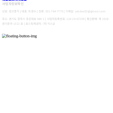
사업자정보확인
상호: 광고생각 | 대표: 최광수 | 전화: 031-764-7770 | 이메일: adidea53@gmail.com
주소: 경기도 광주시 포은대로 680-2 | 사업자등록번호:
126-24-67309
| 통신판매:
제 2018-
경기광주-1322 호
| 호스팅제공자: (주)식스샵