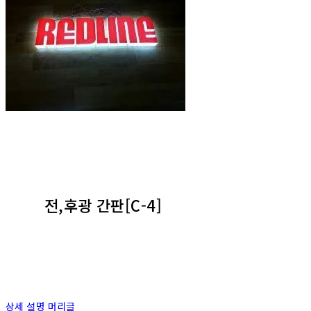
전,후광 간판[C-4]
상세 설명 머리글