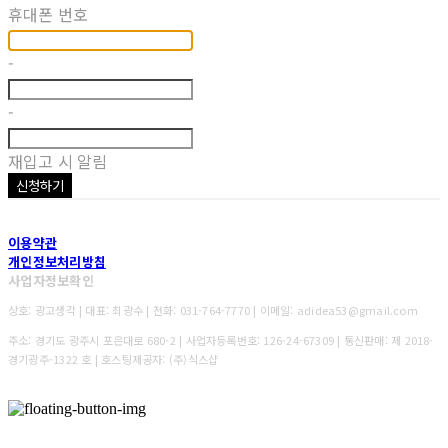
휴대폰 번호
-
-
재입고 시 알림
신청하기
이용약관
개인정보처리방침
사업자정보확인
상호: 광고생각 | 대표: 최광수 | 전화: 031-764-7770 | 이메일: adidea53@gmail.com
주소: 경기도 광주시 포은대로 680-2 | 사업자등록번호:
126-24-67309
| 통신판매:
제 2018-
경기광주-1322 호
| 호스팅제공자: (주)식스샵