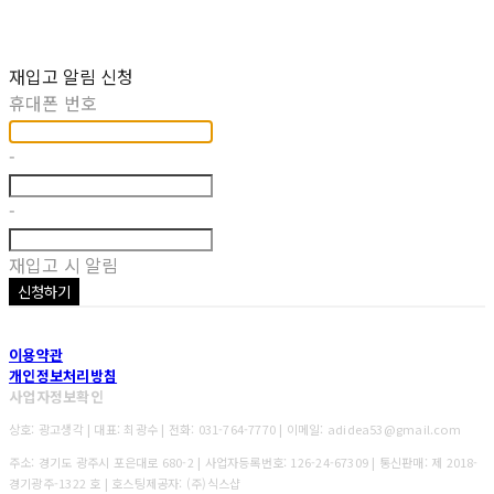
재입고 알림 신청
휴대폰 번호
-
-
재입고 시 알림
신청하기
이용약관
개인정보처리방침
사업자정보확인
상호: 광고생각 | 대표: 최광수 | 전화: 031-764-7770 | 이메일: adidea53@gmail.com
주소: 경기도 광주시 포은대로 680-2 | 사업자등록번호:
126-24-67309
| 통신판매:
제 2018-
경기광주-1322 호
| 호스팅제공자: (주)식스샵