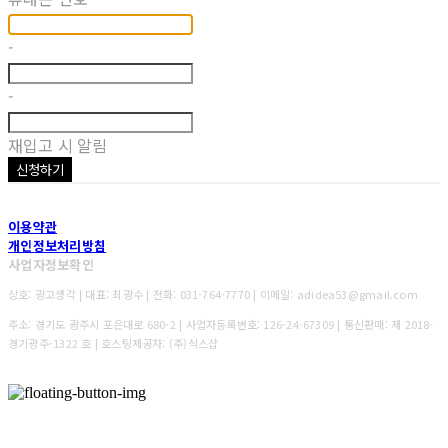
-
-
재입고 시 알림
신청하기
이용약관
개인정보처리방침
사업자정보확인
상호: 광고생각 | 대표: 최광수 | 전화: 031-764-7770 | 이메일: adidea53@gmail.com
주소: 경기도 광주시 포은대로 680-2 | 사업자등록번호:
126-24-67309
| 통신판매:
제 2018-
경기광주-1322 호
| 호스팅제공자: (주)식스샵